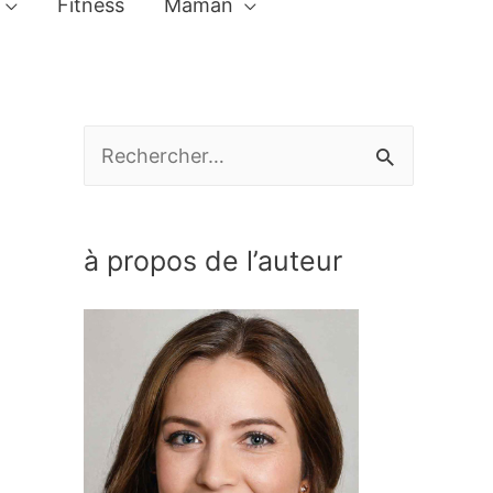
Fitness
Maman
R
e
c
à propos de l’auteur
h
e
r
c
h
e