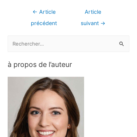
Navigation
←
Article
Article
de
précédent
suivant
→
l’article
R
e
c
à propos de l’auteur
h
e
r
c
h
e
r