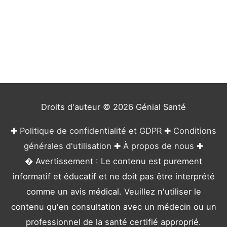
t
é
g
o
r
i
e
Droits d'auteur © 2026
Génial Santé
s
✚
Politique de confidentialité et GDPR
✚
Conditions
générales d'utilisation
✚
À propos de nous
✚
� Avertissement : Le contenu est purement
informatif et éducatif et ne doit pas être interprété
comme un avis médical. Veuillez n'utiliser le
contenu qu'en consultation avec un médecin ou un
professionnel de la santé certifié approprié.