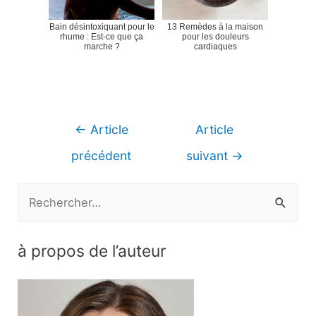
Bain désintoxiquant pour le
13 Remèdes à la maison
rhume : Est-ce que ça
pour les douleurs
marche ?
cardiaques
Navigation
←
Article
Article
de
précédent
suivant
→
l’article
R
e
c
à propos de l’auteur
h
e
r