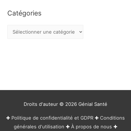
Catégories
C
a
t
é
g
o
r
i
e
Droits d'auteur © 2026
Génial Santé
s
✚
Politique de confidentialité et GDPR
✚
Conditions
générales d'utilisation
✚
À propos de nous
✚