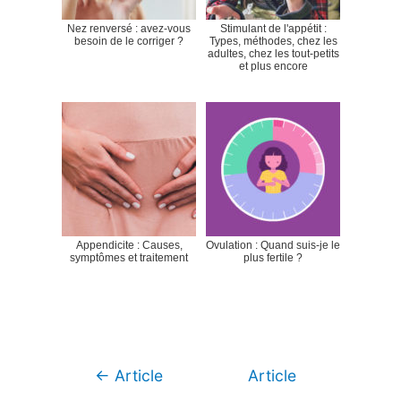
Nez renversé : avez-vous
Stimulant de l'appétit :
besoin de le corriger ?
Types, méthodes, chez les
adultes, chez les tout-petits
et plus encore
Appendicite : Causes,
Ovulation : Quand suis-je le
symptômes et traitement
plus fertile ?
Navigation
←
Article
Article
de