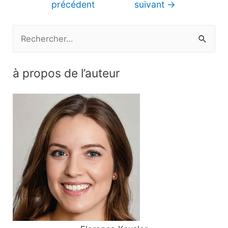
précédent
suivant
→
l’article
R
e
c
à propos de l’auteur
h
e
r
c
h
e
r
: