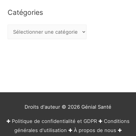
Catégories
C
a
t
é
g
o
r
i
e
Droits d'auteur © 2026
Génial Santé
s
✚
Politique de confidentialité et GDPR
✚
Conditions
générales d'utilisation
✚
À propos de nous
✚