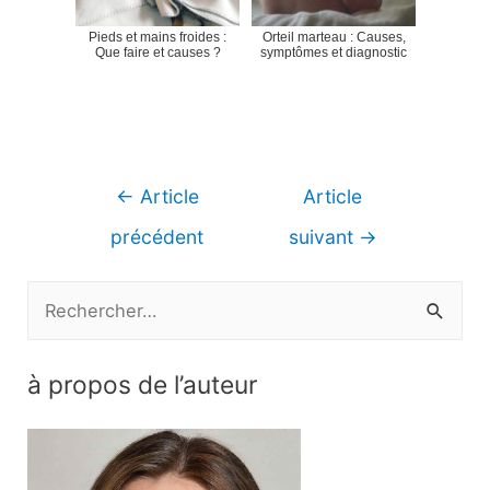
Pieds et mains froides :
Orteil marteau : Causes,
Que faire et causes ?
symptômes et diagnostic
Navigation
←
Article
Article
de
précédent
suivant
→
l’article
R
e
c
à propos de l’auteur
h
e
r