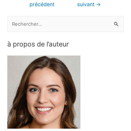
de
précédent
suivant
→
l’article
R
e
c
à propos de l’auteur
h
e
r
c
h
e
r
: