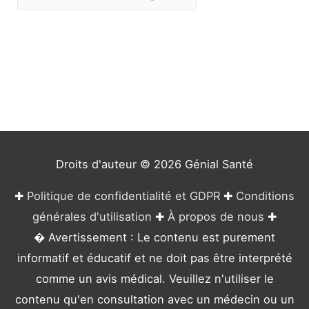
a
t
é
g
o
r
i
e
Droits d'auteur © 2026
Génial Santé
s
✚
Politique de confidentialité et GDPR
✚
Conditions
générales d'utilisation
✚
À propos de nous
✚
� Avertissement : Le contenu est purement
informatif et éducatif et ne doit pas être interprété
comme un avis médical. Veuillez n'utiliser le
contenu qu'en consultation avec un médecin ou un