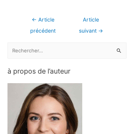
Navigation
←
Article
Article
de
précédent
suivant
→
l’article
R
e
c
à propos de l’auteur
h
e
r
c
h
e
r