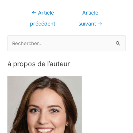
Navigation
←
Article
Article
de
précédent
suivant
→
l’article
R
e
c
à propos de l’auteur
h
e
r
c
h
e
r