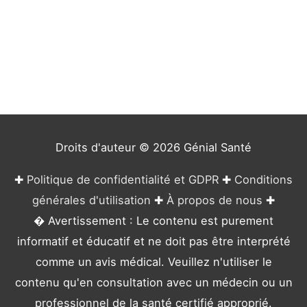
t
é
g
o
r
i
e
Droits d'auteur © 2026
Génial Santé
s
✚
Politique de confidentialité et GDPR
✚
Conditions
générales d'utilisation
✚
À propos de nous
✚
� Avertissement : Le contenu est purement
informatif et éducatif et ne doit pas être interprété
comme un avis médical. Veuillez n'utiliser le
contenu qu'en consultation avec un médecin ou un
professionnel de la santé certifié approprié.