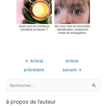
Quels sont les meilleurs
Œil rose chez les tout-petits
substituts du beurre ?
: Identification, traitement,
mode de propagation
Navigation
←
Article
Article
de
précédent
suivant
→
l’article
R
e
c
à propos de l’auteur
h