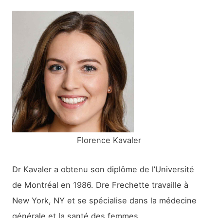
e
r
c
h
e
r
:
Florence Kavaler
Dr Kavaler a obtenu son diplôme de l’Université
de Montréal en 1986. Dre Frechette travaille à
New York, NY et se spécialise dans la médecine
générale et la santé des femmes.