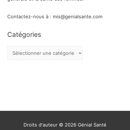
Contactez-nous à : mis@genialsante.com
Catégories
C
a
t
é
g
o
r
i
e
Droits d'auteur © 2026
Génial Santé