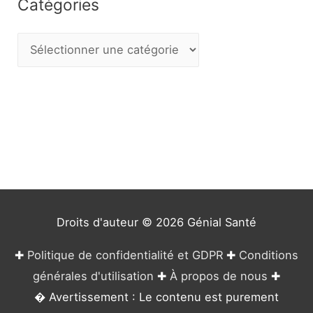
Catégories
C
a
t
é
g
o
r
i
e
Droits d'auteur © 2026
Génial Santé
s
✚
Politique de confidentialité et GDPR
✚
Conditions
générales d'utilisation
✚
À propos de nous
✚
� Avertissement : Le contenu est purement