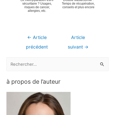
sécuritaire ? Usages,
Temps de récupération,
risques de cancer,
conseils et plus encore
allergies, etc.
Navigation
←
Article
Article
de
précédent
suivant
→
l’article
R
e
c
à propos de l’auteur
h
e
r
c