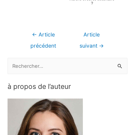
?
Navigation
←
Article
Article
de
précédent
suivant
→
l’article
R
e
c
à propos de l’auteur
h
e
r
c
h