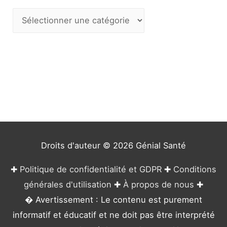
C
a
t
é
g
o
r
i
e
Droits d'auteur © 2026
Génial Santé
s
✚
Politique de confidentialité et GDPR
✚
Conditions
générales d'utilisation
✚
À propos de nous
✚
� Avertissement : Le contenu est purement
informatif et éducatif et ne doit pas être interprété