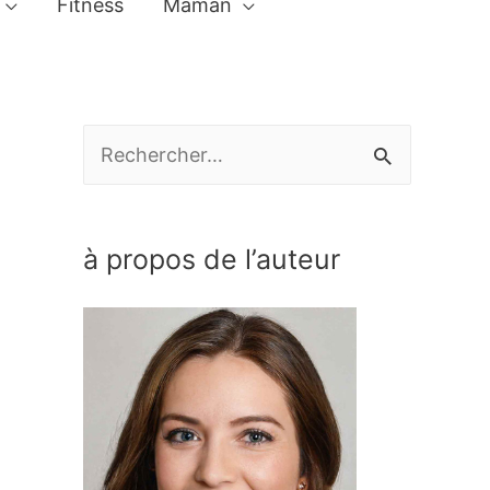
Fitness
Maman
R
e
c
à propos de l’auteur
h
e
r
c
h
e