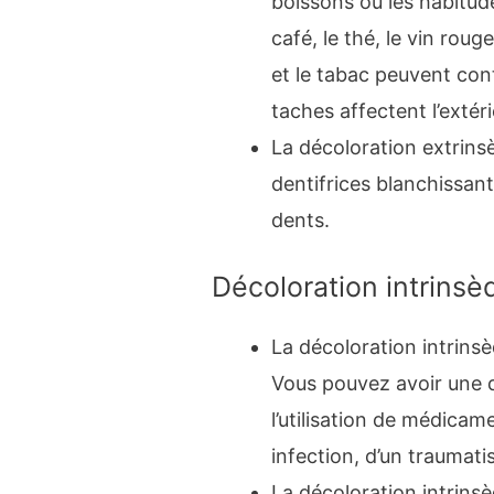
boissons ou les habitud
café, le thé, le vin rou
et le tabac peuvent con
taches affectent l’extér
La décoloration extrins
dentifrices blanchissant
dents.
Décoloration intrinsè
La décoloration intrinsè
Vous pouvez avoir une d
l’utilisation de médicame
infection, d’un traumati
La décoloration intrinsè