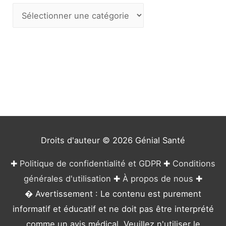
C
a
t
é
g
o
r
i
e
Droits d'auteur © 2026
Génial Santé
s
✚
Politique de confidentialité et GDPR
✚
Conditions
générales d'utilisation
✚
À propos de nous
✚
� Avertissement : Le contenu est purement
informatif et éducatif et ne doit pas être interprété
comme un avis médical. Veuillez n'utiliser le