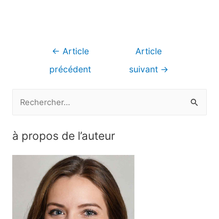
Navigation
←
Article
Article
de
précédent
suivant
→
l’article
R
e
c
à propos de l’auteur
h
e
r
c
h