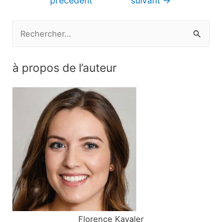
précédent
suivant
→
l’article
R
e
c
à propos de l’auteur
h
e
r
c
h
e
r
:
Florence Kavaler