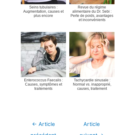
Seins tubulaires :
Revue du régime
Augmentation, causes et
alimentaire du Dr. Sebi :
plus encore
Perte de poids, avantages
et inconvénients
Enterococcus Faecalis :
Tachycardie sinusale :
Causes, symptômes et
Normal vs. inapproprié,
traitements
causes, traitement
Navigation
←
Article
Article
de