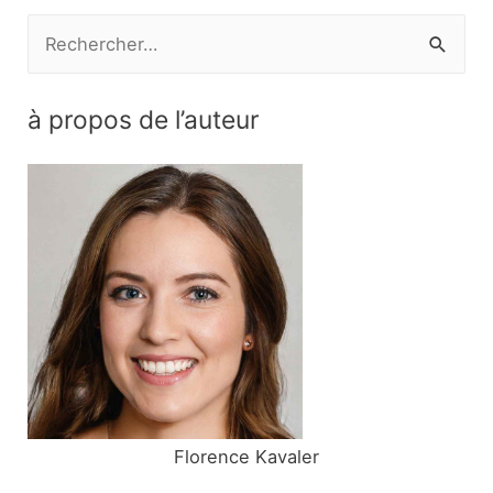
R
e
c
à propos de l’auteur
h
e
r
c
h
e
r
:
Florence Kavaler