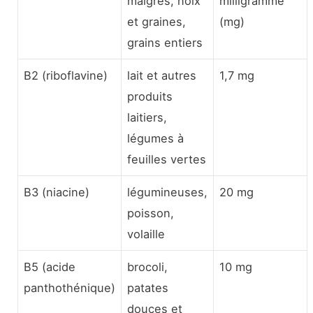
maigres, noix
milligramme
et graines,
(mg)
grains entiers
B2 (riboflavine)
lait et autres
1,7 mg
produits
laitiers,
légumes à
feuilles vertes
B3 (niacine)
légumineuses,
20 mg
poisson,
volaille
B5 (acide
brocoli,
10 mg
panthothénique)
patates
douces et