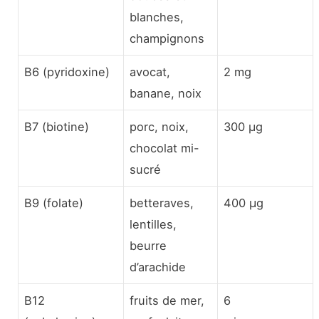
blanches,
champignons
B6 (pyridoxine)
avocat,
2 mg
banane, noix
B7 (biotine)
porc, noix,
300 µg
chocolat mi-
sucré
B9 (folate)
betteraves,
400 µg
lentilles,
beurre
d’arachide
B12
fruits de mer,
6