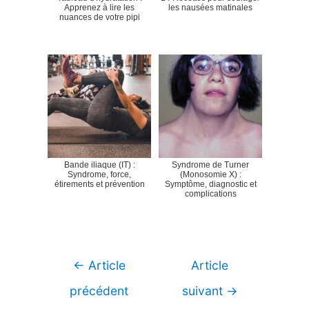
Apprenez à lire les
les nausées matinales
nuances de votre pipi
Bande iliaque (IT) :
Syndrome de Turner
Syndrome, force,
(Monosomie X) :
étirements et prévention
Symptôme, diagnostic et
complications
Navigation
←
Article
Article
de
précédent
suivant
→
l’article