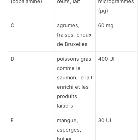
(cobalamine)
œufs, lait
microgrammes
(µg)
C
agrumes,
60 mg
fraises, choux
de Bruxelles
D
poissons gras
400 UI
comme le
saumon, le lait
enrichi et les
produits
laitiers
E
mangue,
30 UI
asperges,
huiles