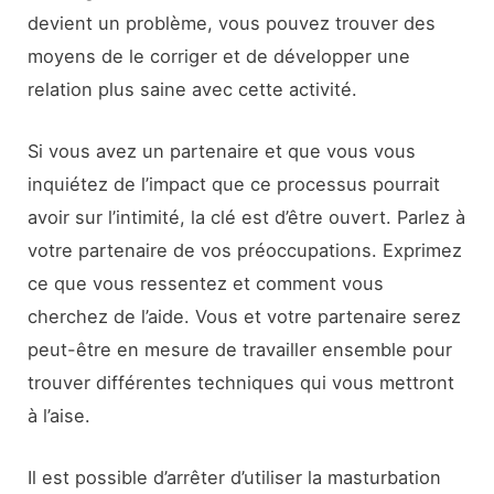
devient un problème, vous pouvez trouver des
moyens de le corriger et de développer une
relation plus saine avec cette activité.
Si vous avez un partenaire et que vous vous
inquiétez de l’impact que ce processus pourrait
avoir sur l’intimité, la clé est d’être ouvert. Parlez à
votre partenaire de vos préoccupations. Exprimez
ce que vous ressentez et comment vous
cherchez de l’aide. Vous et votre partenaire serez
peut-être en mesure de travailler ensemble pour
trouver différentes techniques qui vous mettront
à l’aise.
Il est possible d’arrêter d’utiliser la masturbation