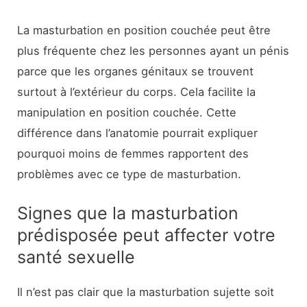
La masturbation en position couchée peut être
plus fréquente chez les personnes ayant un pénis
parce que les organes génitaux se trouvent
surtout à l’extérieur du corps. Cela facilite la
manipulation en position couchée. Cette
différence dans l’anatomie pourrait expliquer
pourquoi moins de femmes rapportent des
problèmes avec ce type de masturbation.
Signes que la masturbation
prédisposée peut affecter votre
santé sexuelle
Il n’est pas clair que la masturbation sujette soit