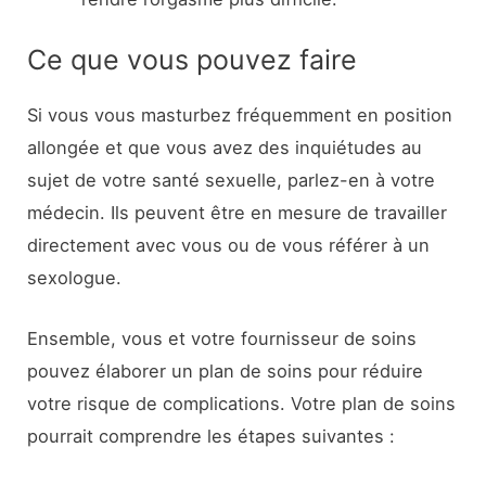
Ce que vous pouvez faire
Si vous vous masturbez fréquemment en position
allongée et que vous avez des inquiétudes au
sujet de votre santé sexuelle, parlez-en à votre
médecin. Ils peuvent être en mesure de travailler
directement avec vous ou de vous référer à un
sexologue.
Ensemble, vous et votre fournisseur de soins
pouvez élaborer un plan de soins pour réduire
votre risque de complications. Votre plan de soins
pourrait comprendre les étapes suivantes :