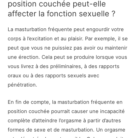
position couchée peut-elle
affecter la fonction sexuelle ?
La masturbation fréquente peut engourdir votre
corps à l’excitation et au plaisir. Par exemple, il se
peut que vous ne puissiez pas avoir ou maintenir
une érection. Cela peut se produire lorsque vous
vous livrez à des préliminaires, à des rapports
oraux ou à des rapports sexuels avec
pénétration.
En fin de compte, la masturbation fréquente en
position couchée pourrait causer une incapacité
complète d’atteindre l’orgasme à partir d’autres
formes de sexe et de masturbation. Un orgasme