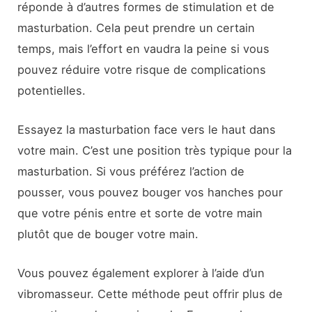
réponde à d’autres formes de stimulation et de
masturbation. Cela peut prendre un certain
temps, mais l’effort en vaudra la peine si vous
pouvez réduire votre risque de complications
potentielles.
Essayez la masturbation face vers le haut dans
votre main. C’est une position très typique pour la
masturbation. Si vous préférez l’action de
pousser, vous pouvez bouger vos hanches pour
que votre pénis entre et sorte de votre main
plutôt que de bouger votre main.
Vous pouvez également explorer à l’aide d’un
vibromasseur. Cette méthode peut offrir plus de