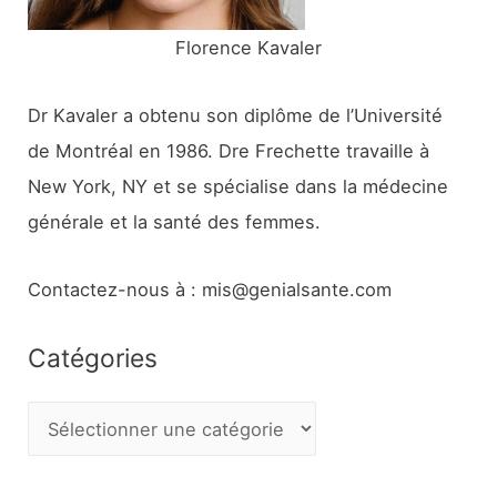
:
Florence Kavaler
Dr Kavaler a obtenu son diplôme de l’Université
de Montréal en 1986. Dre Frechette travaille à
New York, NY et se spécialise dans la médecine
générale et la santé des femmes.
Contactez-nous à : mis@genialsante.com
Catégories
C
a
t