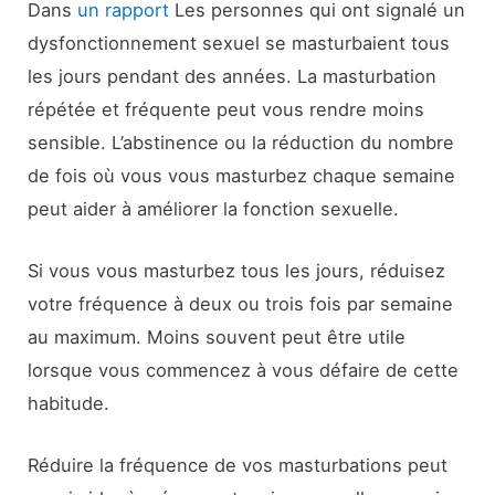
Dans
un rapport
Les personnes qui ont signalé un
dysfonctionnement sexuel se masturbaient tous
les jours pendant des années. La masturbation
répétée et fréquente peut vous rendre moins
sensible. L’abstinence ou la réduction du nombre
de fois où vous vous masturbez chaque semaine
peut aider à améliorer la fonction sexuelle.
Si vous vous masturbez tous les jours, réduisez
votre fréquence à deux ou trois fois par semaine
au maximum. Moins souvent peut être utile
lorsque vous commencez à vous défaire de cette
habitude.
Réduire la fréquence de vos masturbations peut