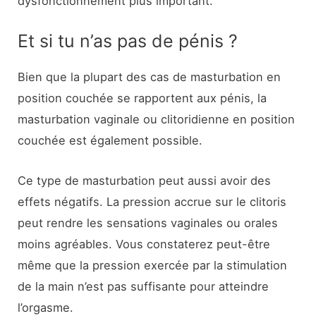
dysfonctionnement plus important.
Et si tu n’as pas de pénis ?
Bien que la plupart des cas de masturbation en
position couchée se rapportent aux pénis, la
masturbation vaginale ou clitoridienne en position
couchée est également possible.
Ce type de masturbation peut aussi avoir des
effets négatifs. La pression accrue sur le clitoris
peut rendre les sensations vaginales ou orales
moins agréables. Vous constaterez peut-être
même que la pression exercée par la stimulation
de la main n’est pas suffisante pour atteindre
l’orgasme.