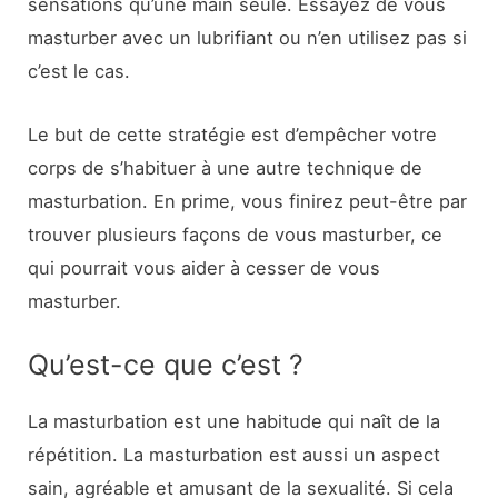
sensations qu’une main seule. Essayez de vous
masturber avec un lubrifiant ou n’en utilisez pas si
c’est le cas.
Le but de cette stratégie est d’empêcher votre
corps de s’habituer à une autre technique de
masturbation. En prime, vous finirez peut-être par
trouver plusieurs façons de vous masturber, ce
qui pourrait vous aider à cesser de vous
masturber.
Qu’est-ce que c’est ?
La masturbation est une habitude qui naît de la
répétition. La masturbation est aussi un aspect
sain, agréable et amusant de la sexualité. Si cela