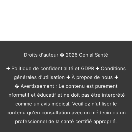
é
g
o
r
i
e
Droits d'auteur © 2026
Génial Santé
s
✚
Politique de confidentialité et GDPR
✚
Conditions
générales d'utilisation
✚
À propos de nous
✚
� Avertissement : Le contenu est purement
informatif et éducatif et ne doit pas être interprété
comme un avis médical. Veuillez n'utiliser le
contenu qu'en consultation avec un médecin ou un
professionnel de la santé certifié approprié.