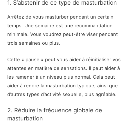
1. S’abstenir de ce type de masturbation
Arrêtez de vous masturber pendant un certain
temps. Une semaine est une recommandation
minimale. Vous voudrez peut-être viser pendant
trois semaines ou plus.
Cette « pause » peut vous aider à réinitialiser vos
attentes en matière de sensations. Il peut aider à
les ramener à un niveau plus normal. Cela peut
aider à rendre la masturbation typique, ainsi que
d’autres types d’activité sexuelle, plus agréable.
2. Réduire la fréquence globale de
masturbation