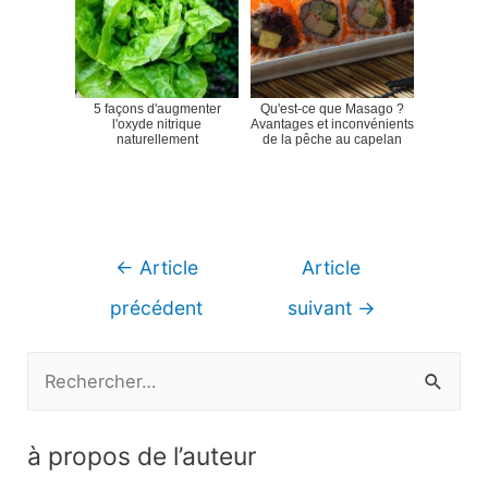
5 façons d'augmenter
Qu'est-ce que Masago ?
l'oxyde nitrique
Avantages et inconvénients
naturellement
de la pêche au capelan
Navigation
←
Article
Article
de
précédent
suivant
→
l’article
R
e
c
à propos de l’auteur
h