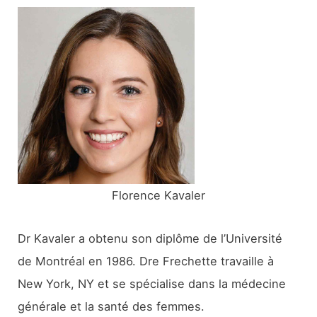
e
r
c
h
e
r
:
Florence Kavaler
Dr Kavaler a obtenu son diplôme de l’Université
de Montréal en 1986. Dre Frechette travaille à
New York, NY et se spécialise dans la médecine
générale et la santé des femmes.