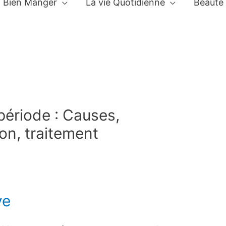
Bien Manger
La vie Quotidienne
Beauté
période : Causes,
on, traitement
ve