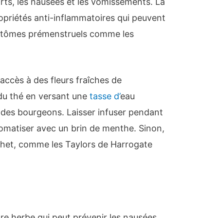
orts, les nausées et les vomissements. La
priétés anti-inflammatoires qui peuvent
mptômes prémenstruels comme les
 accès à des fleurs fraîches de
du thé en versant une
tasse d’
eau
e des bourgeons. Laisser infuser pendant
romatiser avec un brin de menthe. Sinon,
chet, comme les Taylors de Harrogate
re herbe qui peut prévenir les nausées