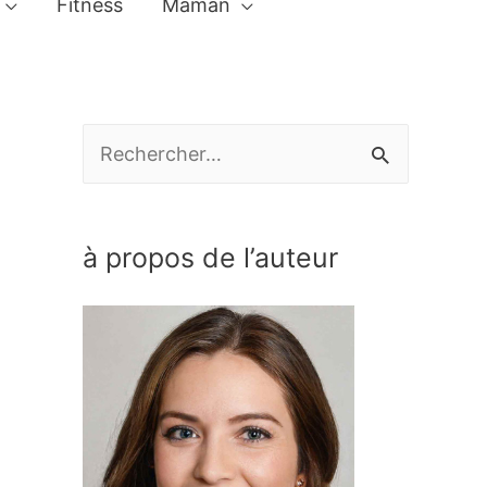
Fitness
Maman
R
e
c
à propos de l’auteur
h
e
r
c
h
e