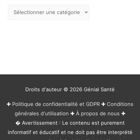
C
a
t
é
g
o
r
i
e
Droits d'auteur © 2026
Génial Santé
s
✚
Politique de confidentialité et GDPR
✚
Conditions
générales d'utilisation
✚
À propos de nous
✚
� Avertissement : Le contenu est purement
informatif et éducatif et ne doit pas être interprété