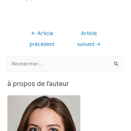
Navigation
←
Article
Article
de
précédent
suivant
→
l’article
R
e
c
à propos de l’auteur
h
e
r
c
h