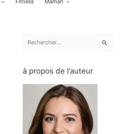
Fitness
Maman
R
e
c
à propos de l’auteur
h
e
r
c
h
e