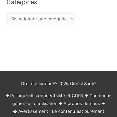
Catégories
C
a
t
é
g
o
r
i
e
Droits d'auteur © 2026
Génial Santé
s
✚
Politique de confidentialité et GDPR
✚
Conditions
générales d'utilisation
✚
À propos de nous
✚
� Avertissement : Le contenu est purement