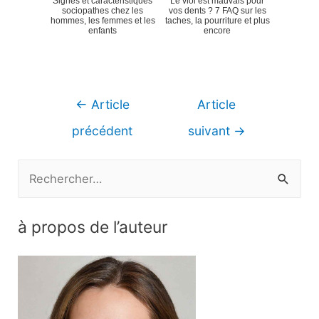
Signes et caractéristiques
Le viol est mauvais pour
sociopathes chez les
vos dents ? 7 FAQ sur les
hommes, les femmes et les
taches, la pourriture et plus
enfants
encore
Navigation
←
Article
Article
de
précédent
suivant
→
l’article
R
e
c
à propos de l’auteur
h
e
r
c