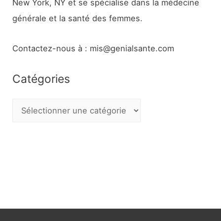
New York, NY et se spécialise dans la médecine
générale et la santé des femmes.
Contactez-nous à : mis@genialsante.com
Catégories
C
a
t
é
g
o
r
i