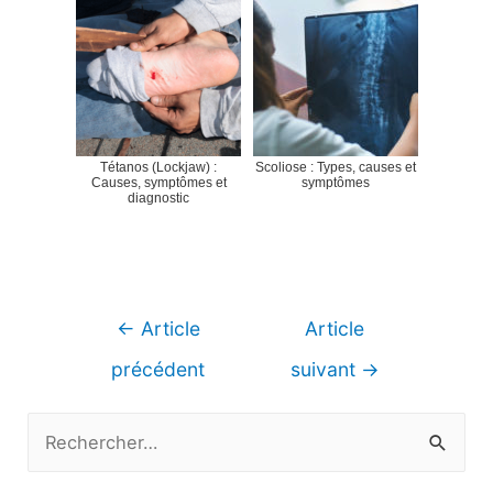
Tétanos (Lockjaw) :
Scoliose : Types, causes et
Causes, symptômes et
symptômes
diagnostic
Navigation
←
Article
Article
de
précédent
suivant
→
l’article
R
e