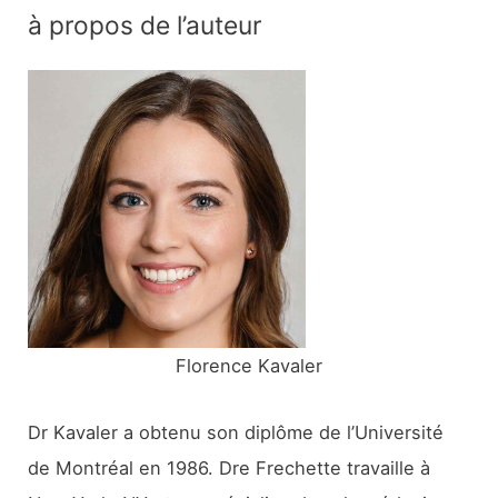
c
à propos de l’auteur
h
e
r
c
h
e
r
:
Florence Kavaler
Dr Kavaler a obtenu son diplôme de l’Université
de Montréal en 1986. Dre Frechette travaille à