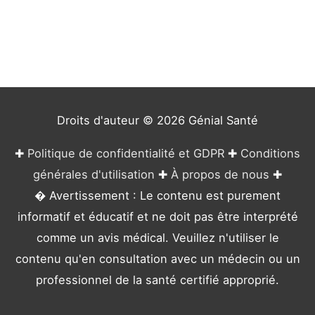
é
g
o
r
i
e
Droits d'auteur © 2026
Génial Santé
s
✚
Politique de confidentialité et GDPR
✚
Conditions
générales d'utilisation
✚
À propos de nous
✚
� Avertissement : Le contenu est purement
informatif et éducatif et ne doit pas être interprété
comme un avis médical. Veuillez n'utiliser le
contenu qu'en consultation avec un médecin ou un
professionnel de la santé certifié approprié.