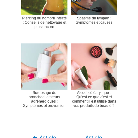
Piercing du nombril infecté
Spasme du tympan :
: Conseils de nettoyage et
Symptômes et causes
plus encore
Surdosage de
Alcool cétéarylique :
bronchodilatateurs
Qu'est-ce que c'est et
adrénergiques :
comment il est utilisé dans
Symptômes et prévention
vos produits de beauté ?
Navigation
←
Article
Article