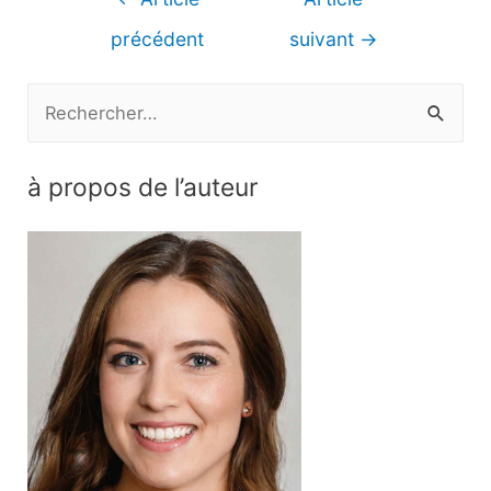
de
précédent
suivant
→
l’article
R
e
c
à propos de l’auteur
h
e
r
c
h
e
r
: