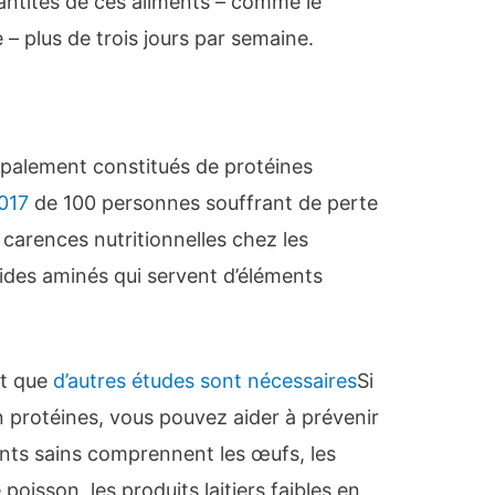
tités de ces aliments – comme le
te – plus de trois jours par semaine.
ncipalement constitués de protéines
017
de 100 personnes souffrant de perte
carences nutritionnelles chez les
cides aminés qui servent d’éléments
nt que
d’autres études sont nécessaires
Si
n protéines, vous pouvez aider à prévenir
ents sains comprennent les œufs, les
e poisson, les produits laitiers faibles en