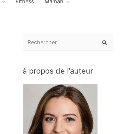
Fitness
Maman
R
e
c
à propos de l’auteur
h
e
r
c
h
e