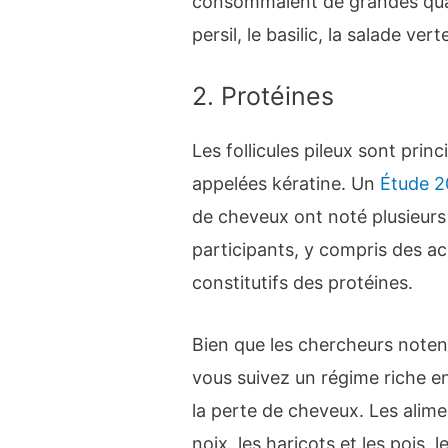
consommaient de grandes quan
persil, le basilic, la salade ver
2. Protéines
Les follicules pileux sont pri
appelées kératine. Un
Étude 2
de cheveux ont noté plusieurs 
participants, y compris des a
constitutifs des protéines.
Bien que les chercheurs note
vous suivez un régime riche e
la perte de cheveux. Les alim
noix, les haricots et les pois, l