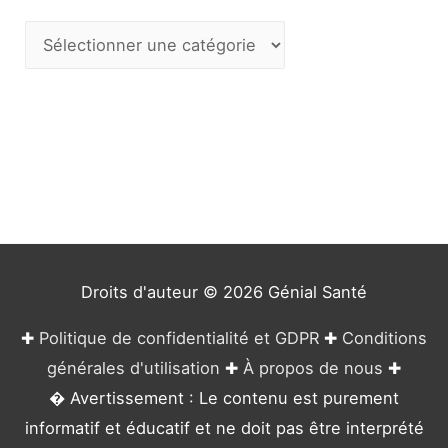
C
a
t
é
g
o
r
i
e
Droits d'auteur © 2026
Génial Santé
s
✚
Politique de confidentialité et GDPR
✚
Conditions
générales d'utilisation
✚
À propos de nous
✚
� Avertissement : Le contenu est purement
informatif et éducatif et ne doit pas être interprété