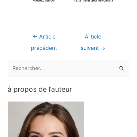
voulez savoir
traitement des réactions
Navigation
←
Article
Article
de
précédent
suivant
→
l’article
R
e
c
à propos de l’auteur
h
e
r
c
h