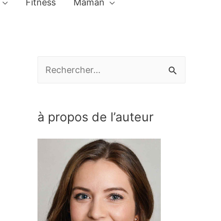
Fitness
Maman
R
e
c
à propos de l’auteur
h
e
r
c
h
e