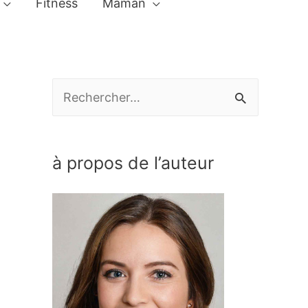
Fitness
Maman
R
e
c
à propos de l’auteur
h
e
r
c
h
e