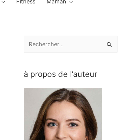
Fitness
Maman
R
e
c
à propos de l’auteur
h
e
r
c
h
e