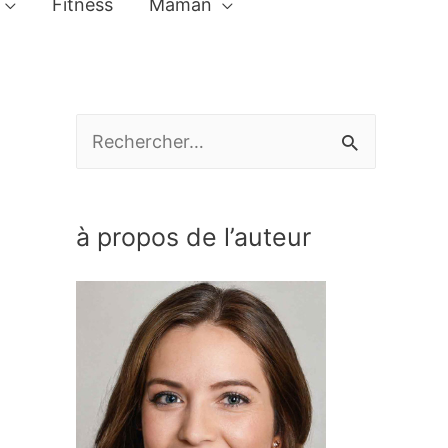
Fitness
Maman
R
e
c
à propos de l’auteur
h
e
r
c
h
e