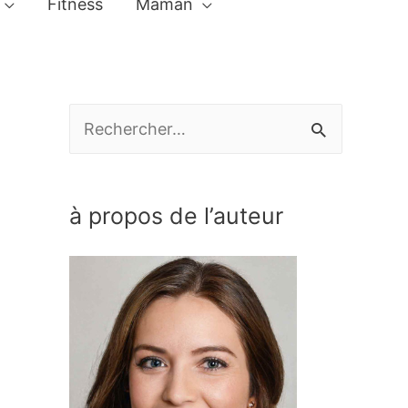
Fitness
Maman
R
e
c
à propos de l’auteur
h
e
r
c
h
e