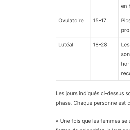
en 
Ovulatoire
15-17
Pic
pro
Lutéal
18-28
Les
son
hor
re
Les jours indiqués ci-dessus
phase. Chaque personne est d
« Une fois que les femmes se se