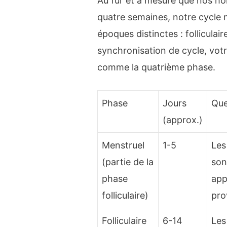
Au fur et à mesure que nos ho
quatre semaines, notre cycle 
époques distinctes : folliculaire
synchronisation de cycle, votr
comme la quatrième phase.
Phase
Jours
Que
(approx.)
Menstruel
1-5
Les
(partie de la
son
phase
app
folliculaire)
pro
Folliculaire
6-14
Les