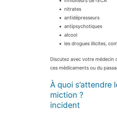
Inhibiteurs de l’ECA
nitrates
antidépresseurs
antipsychotiques
alcool
les drogues illicites, c
Discutez avec votre médecin d
ces médicaments ou du passa
À quoi s’attendre 
miction ?
incident