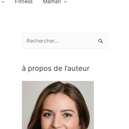
Fitness
Maman
R
e
c
à propos de l’auteur
h
e
r
c
h
e