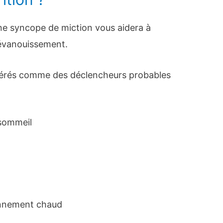
une syncope de miction vous aidera à
’évanouissement.
idérés comme des déclencheurs probables
 sommeil
onnement chaud