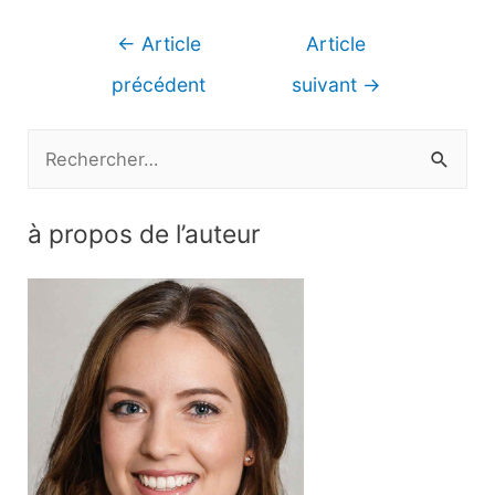
Navigation
←
Article
Article
de
précédent
suivant
→
l’article
R
e
c
à propos de l’auteur
h
e
r
c
h
e
r