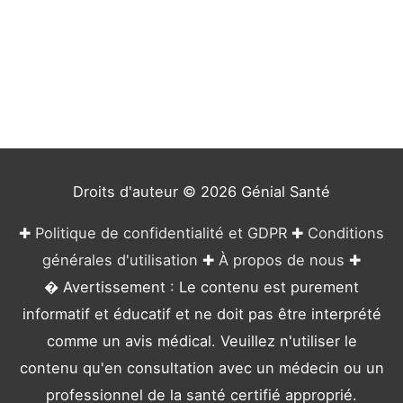
t
é
g
o
r
i
e
Droits d'auteur © 2026
Génial Santé
s
✚
Politique de confidentialité et GDPR
✚
Conditions
générales d'utilisation
✚
À propos de nous
✚
� Avertissement : Le contenu est purement
informatif et éducatif et ne doit pas être interprété
comme un avis médical. Veuillez n'utiliser le
contenu qu'en consultation avec un médecin ou un
professionnel de la santé certifié approprié.