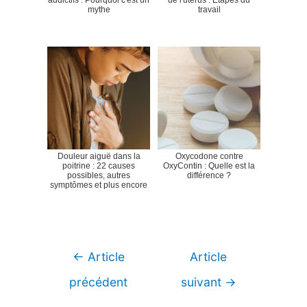
addictifs : Pourquoi c'est un
de l'utérus : Étapes du
mythe
travail
Douleur aiguë dans la
Oxycodone contre
poitrine : 22 causes
OxyContin : Quelle est la
possibles, autres
différence ?
symptômes et plus encore
Navigation
←
Article
Article
de
précédent
suivant
→
l’article