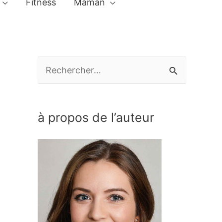
Fitness
Maman
R
e
c
à propos de l’auteur
h
e
r
c
h
e