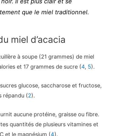
noir. Il est plus clair et se
entement que le miel traditionnel.
 du miel d’acacia
cuillère à soupe (21 grammes) de miel
alories et 17 grammes de sucre (
4
,
5
).
 sucres glucose, saccharose et fructose,
us répandu (
2
).
fournit aucune protéine, graisse ou fibre.
tites quantités de plusieurs vitamines et
 C et le magnésium (
4
).