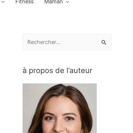
Fitness
Maman
R
e
c
à propos de l’auteur
h
e
r
c
h
e