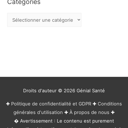
Catégories
C
a
t
é
g
o
r
i
e
Droits d'auteur © 2026
Génial Santé
s
✚
Politique de confidentialité et GDPR
✚
Conditions
générales d'utilisation
✚
À propos de nous
✚
� Avertissement : Le contenu est purement