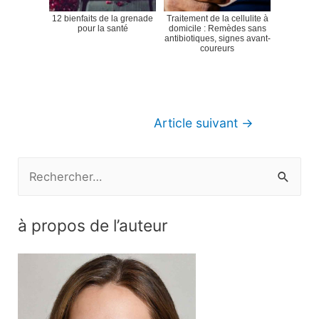
12 bienfaits de la grenade
Traitement de la cellulite à
pour la santé
domicile : Remèdes sans
antibiotiques, signes avant-
coureurs
Navigation
Article suivant
→
de
l’article
R
e
c
à propos de l’auteur
h
e
r
c