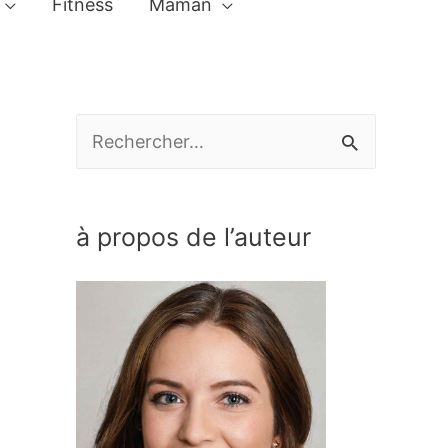
Fitness
Maman
R
e
c
à propos de l’auteur
h
e
r
c
h
e