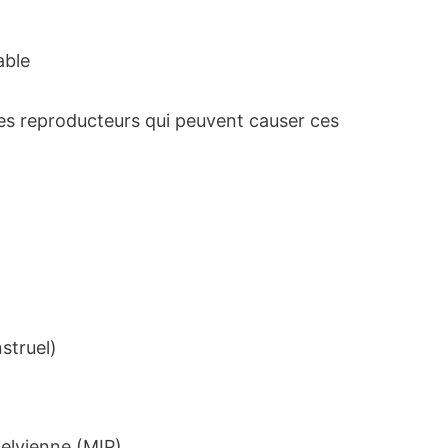
able
nes reproducteurs qui peuvent causer ces
truel)
elvienne (MIP)