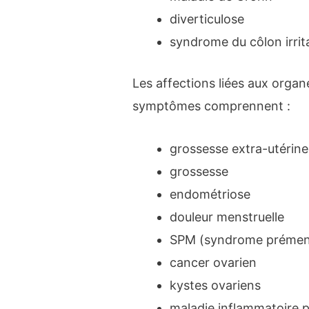
diverticulose
syndrome du côlon irrit
Les affections liées aux orga
symptômes comprennent :
grossesse extra-utérine
grossesse
endométriose
douleur menstruelle
SPM (syndrome prémens
cancer ovarien
kystes ovariens
maladie inflammatoire p