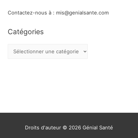
Contactez-nous à : mis@genialsante.com
Catégories
C
a
t
é
g
o
r
i
e
Droits d'auteur © 2026
Génial Santé
s