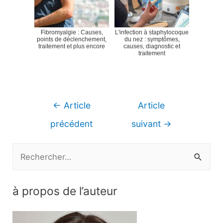
Fibromyalgie : Causes,
L'infection à staphylocoque
points de déclenchement,
du nez : symptômes,
traitement et plus encore
causes, diagnostic et
traitement
Navigation
←
Article
Article
de
précédent
suivant
→
l’article
R
e
c
à propos de l’auteur
h
e