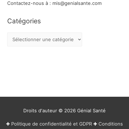
Contactez-nous à : mis@genialsante.com
Catégories
C
a
t
é
g
o
r
i
e
Droits d'auteur © 2026
Génial Santé
s
✚
Politique de confidentialité et GDPR
✚
Conditions