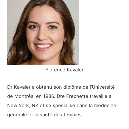
r
c
h
e
r
:
Florence Kavaler
Dr Kavaler a obtenu son diplôme de l’Université
de Montréal en 1986. Dre Frechette travaille à
New York, NY et se spécialise dans la médecine
générale et la santé des femmes.