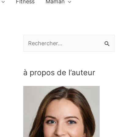
Fitness
Maman
R
e
c
à propos de l’auteur
h
e
r
c
h
e