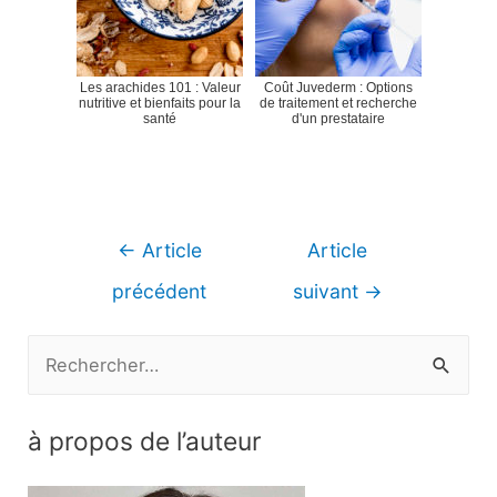
Les arachides 101 : Valeur
Coût Juvederm : Options
nutritive et bienfaits pour la
de traitement et recherche
santé
d'un prestataire
Navigation
←
Article
Article
de
précédent
suivant
→
l’article
R
e
c
à propos de l’auteur
h
e