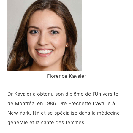
r
c
h
e
r
:
Florence Kavaler
Dr Kavaler a obtenu son diplôme de l’Université
de Montréal en 1986. Dre Frechette travaille à
New York, NY et se spécialise dans la médecine
générale et la santé des femmes.