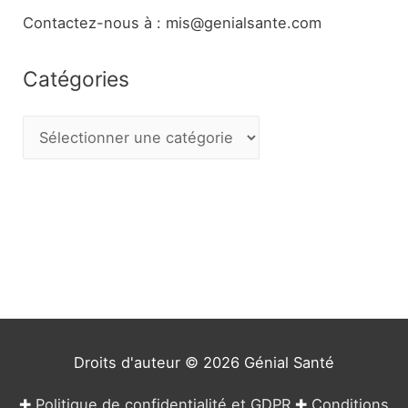
Contactez-nous à : mis@genialsante.com
Catégories
C
a
t
é
g
o
r
i
e
Droits d'auteur © 2026
Génial Santé
s
✚
Politique de confidentialité et GDPR
✚
Conditions