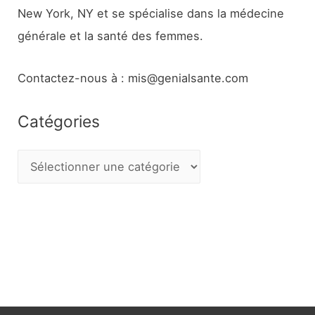
New York, NY et se spécialise dans la médecine
générale et la santé des femmes.
Contactez-nous à : mis@genialsante.com
Catégories
C
a
t
é
g
o
r