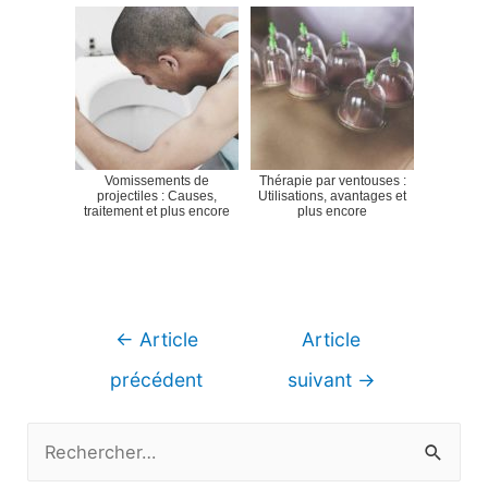
Vomissements de
Thérapie par ventouses :
projectiles : Causes,
Utilisations, avantages et
traitement et plus encore
plus encore
Navigation
←
Article
Article
de
précédent
suivant
→
l’article
R
e