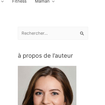
Fitness
Maman
R
e
c
à propos de l’auteur
h
e
r
c
h
e