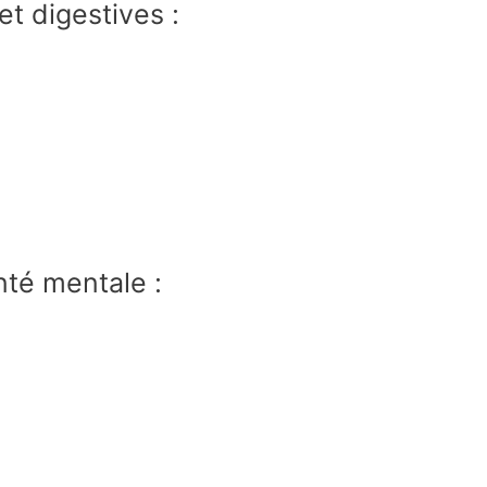
t digestives :
nté mentale :