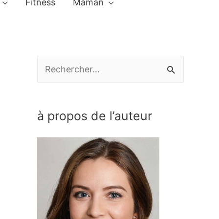
Fitness
Maman
R
e
c
à propos de l’auteur
h
e
r
c
h
e