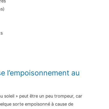
res
ns)
ts
se l’empoisonnement au
soleil » peut être un peu trompeur, car
quelque sorte empoisonné à cause de