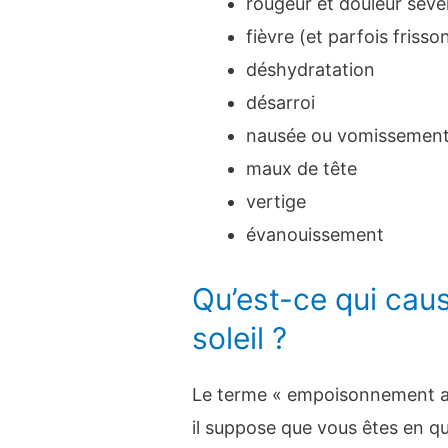
rougeur et douleur sévè
fièvre (et parfois frisso
déshydratation
désarroi
nausée ou vomissemen
maux de tête
vertige
évanouissement
Qu’est-ce qui cau
soleil ?
Le terme « empoisonnement au 
il suppose que vous êtes en 