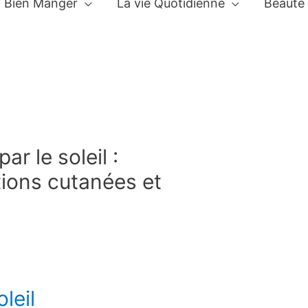
Bien Manger
La vie Quotidienne
Beauté
r le soleil :
ions cutanées et
leil