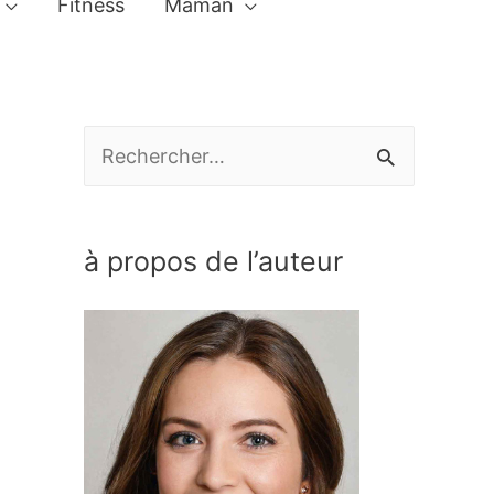
Fitness
Maman
R
e
c
à propos de l’auteur
h
e
r
c
h
e