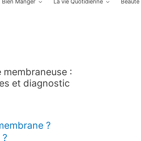
Bien Manger
La vie Quotidienne
Beauté
e membraneuse :
s et diagnostic
 membrane ?
 ?