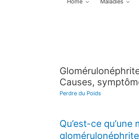
Home
Maladies
Glomérulonéphrit
Causes, symptôme
Perdre du Poids
Qu’est-ce qu’une
glomérulonéphrite