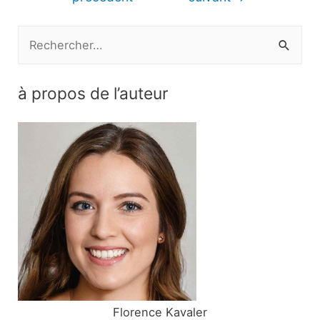
l’article
R
e
c
à propos de l’auteur
h
e
r
c
h
e
r
:
Florence Kavaler