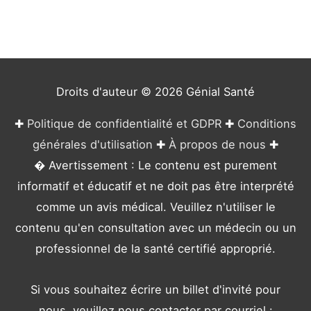
g
o
r
i
e
Droits d'auteur © 2026
Génial Santé
s
✚
Politique de confidentialité et GDPR
✚
Conditions
générales d'utilisation
✚
À propos de nous
✚
� Avertissement : Le contenu est purement
informatif et éducatif et ne doit pas être interprété
comme un avis médical. Veuillez n'utiliser le
contenu qu'en consultation avec un médecin ou un
professionnel de la santé certifié approprié.
Si vous souhaitez écrire un billet d'invité pour
nous, veuillez nous contacter par courriel :