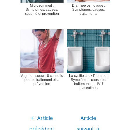
Microsommeil :
Diarrhée osmotique :
Symptômes, causes,
Symptômes, causes,
sécurité et prévention
traitements
Vagin en sueur : 8 conseils
La cystite chez l'homme :
pour le traitement et la
Symptômes, causes et
prévention
traitement des IVU
masculines
Navigation
←
Article
Article
de
précédent
suivant
→