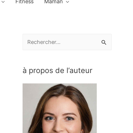
Fitness
Maman
R
e
c
à propos de l’auteur
h
e
r
c
h
e