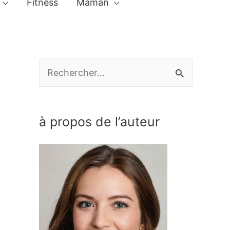
Fitness
Maman
R
e
c
à propos de l’auteur
h
e
r
c
h
e