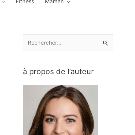
Fitness
Maman
R
e
c
à propos de l’auteur
h
e
r
c
h
e